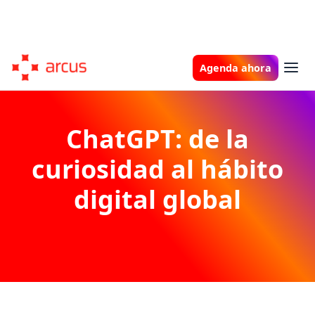
Agenda ahora
ChatGPT: de la
curiosidad al hábito
digital global