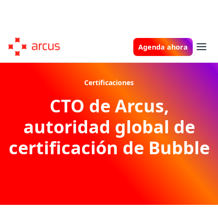
Agenda ahora
Certificaciones
CTO de Arcus,
autoridad global de
certificación de Bubble